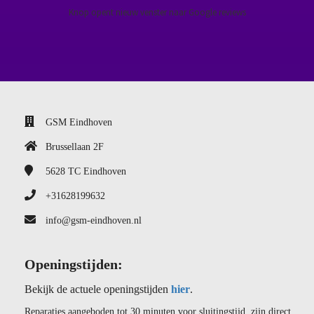
Knop opent nieuw venster naar Google reviews
GSM Eindhoven
Brussellaan 2F
5628 TC
Eindhoven
+31628199632
info@gsm-eindhoven.nl
Openingstijden:
Bekijk de actuele openingstijden
hier
.
Reparaties aangeboden tot 30 minuten voor sluitingstijd, zijn direct