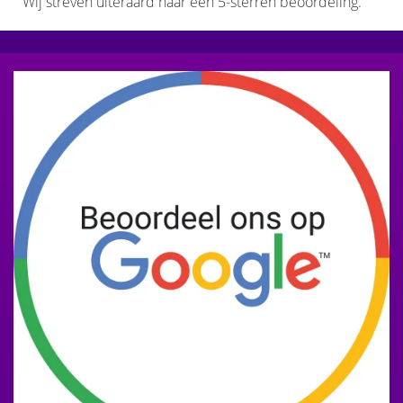
Wij streven uiteraard naar een 5-sterren beoordeling.