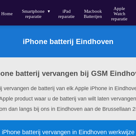
Apple
Smartphone
iPad
Macbook
Home
Watch
reparatie
reparatie
Batterijen
reparatie
iPhone batterij Eindhoven
one batterij vervangen bij GSM Eindh
j vervangen de batterij van elk Apple iPhone in Eindhov
 Apple product waar u de batterij van wilt laten vervange
om dan langs bij ons in Eindhoven aan de Brussellaan 2
iPhone batterij vervangen in Eindhoven werkwijze