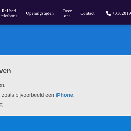
ReUsed
Over
Openingstijden
Contact
+3162819
telefoons
ons
oven
en.
n zoals bijvoorbeeld een
iPhone
,
F.