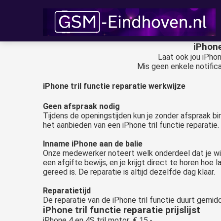
iPhone
Laat ook jou iPhon
Mis geen enkele notificat
iPhone tril functie reparatie werkwijze
Geen afspraak nodig
Tijdens de openingstijden kun je zonder afspraak bi
het aanbieden van een iPhone tril functie reparatie.
Inname iPhone aan de balie
Onze medewerker noteert welk onderdeel dat je wil
een afgifte bewijs, en je krijgt direct te horen hoe 
gereed is. De reparatie is altijd dezelfde dag klaar.
Reparatietijd
De reparatie van de iPhone tril functie duurt gemid
iPhone tril functie reparatie prijslijst
iPhone 4 en 4S tril motor: € 15,-