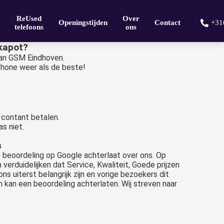
ReUsed
Over
Openingstijden
Contact
+31
telefoons
ons
 kapot?
 van GSM Eindhoven.
 iPhone weer als de beste!
s contant betalen.
s niet.
s
een beoordeling op Google achterlaat over ons. Op
verduidelijken dat Service, Kwaliteit, Goede prijzen
s uiterst belangrijk zijn en vorige bezoekers dit
 kan een beoordeling achterlaten. Wij streven naar