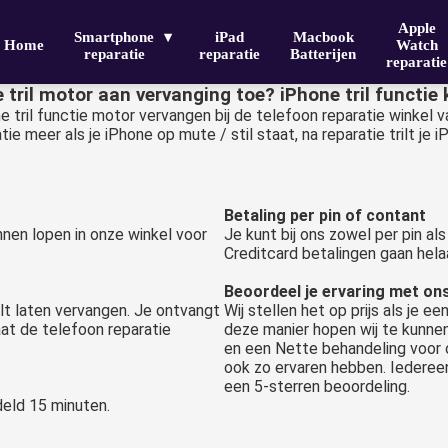
Apple
Smartphone
iPad
Macbook
Home
Watch
reparatie
reparatie
Batterijen
reparatie
 tril motor aan vervanging toe? iPhone tril functie
e tril functie motor vervangen bij de telefoon reparatie winkel
ie meer als je iPhone op mute / stil staat, na reparatie trilt je
Betaling per pin of contant
nnen lopen in onze winkel voor
Je kunt bij ons zowel per pin al
Creditcard betalingen gaan helaa
Beoordeel je ervaring met on
t laten vervangen. Je ontvangt
Wij stellen het op prijs als je 
laat de telefoon reparatie
deze manier hopen wij te kunnen 
en een Nette behandeling voor on
ook zo ervaren hebben. Iedereen
een 5-sterren beoordeling.
deld 15 minuten.