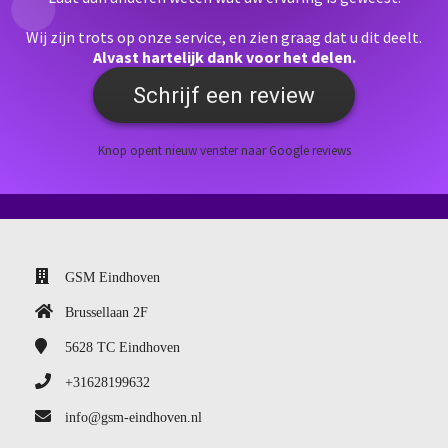
Wij zijn trots op onze service, en zien graag dat u dit deelt.
Alvast hartelijk dank voor het delen.
Schrijf een review
Knop opent nieuw venster naar Google reviews
GSM Eindhoven
Brussellaan 2F
5628 TC
Eindhoven
+31628199632
info@gsm-eindhoven.nl