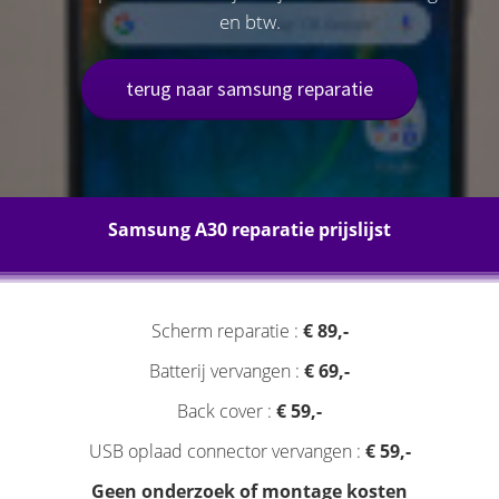
en btw.
terug naar samsung reparatie
Samsung A30 reparatie prijslijst
Scherm reparatie :
€ 89,-
Batterij vervangen :
€ 69,-
Back cover :
€ 59,-
USB oplaad connector vervangen :
€ 59,-
Geen onderzoek of montage kosten