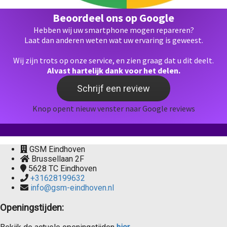
Beoordeel ons op Google
Hebben wij uw smartphone mogen repareren?
Laat dan anderen weten wat uw ervaring is geweest.
Wij zijn trots op onze service, en zien graag dat u dit deelt.
Alvast hartelijk dank voor het delen.
Schrijf een review
Knop opent nieuw venster naar Google reviews
GSM Eindhoven
Brussellaan 2F
5628 TC
Eindhoven
+31628199632
info@gsm-eindhoven.nl
Openingstijden: