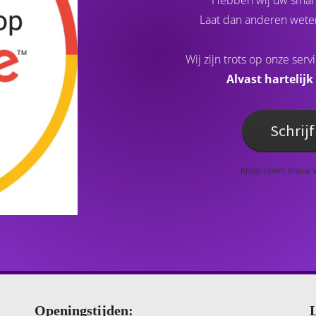
Hebben wij uw smar
Laat dan anderen weten
Wij zijn trots op onze servi
Alvast hartelijk
Schrij
Knop opent nieuw v
Openingstijden:
L