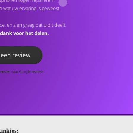
tphone mogen repareren?
 wat uw ervaring is geweest.
ce, en zien graag dat u dit deelt.
 dank voor het delen.
f een review
enster naar Google reviews
inkjes: