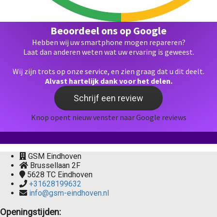
Beoordeel ons op Google
Hebben wij uw smartphone mogen repareren?
Laat dan anderen weten wat uw ervaring is geweest.
Wij zijn trots op onze service, en zien graag dat u dit deelt.
Alvast hartelijk dank voor het delen.
Schrijf een review
Knop opent nieuw venster naar Google reviews
GSM Eindhoven
Brussellaan 2F
5628 TC
Eindhoven
+31628199632
info@gsm-eindhoven.nl
Openingstijden: