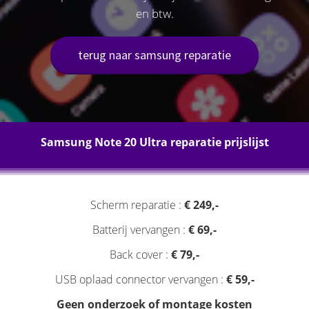
en btw.
terug naar samsung reparatie
Samsung Note 20 Ultra reparatie prijslijst
Scherm reparatie :
€ 249,-
Batterij vervangen :
€ 69,-
Back cover :
€ 79,-
USB oplaad connector vervangen :
€ 59,-
Geen onderzoek of montage kosten