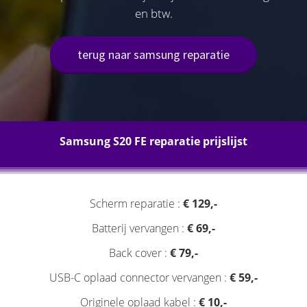
en btw.
terug naar samsung reparatie
Samsung S20 FE reparatie prijslijst
Scherm reparatie :
€ 129,-
Batterij vervangen :
€ 69,-
Back cover :
€ 79,-
USB-C oplaad connector vervangen :
€ 59,-
Originele oplaad kabel :
€ 10,-