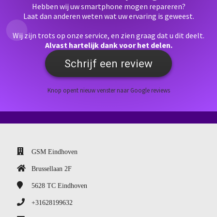
Hebben wij uw smartphone mogen repareren?
Laat dan anderen weten wat uw ervaring is geweest.
Wij zijn trots op onze service, en zien graag dat u dit deelt.
Alvast hartelijk dank voor het delen.
Schrijf een review
Knop opent nieuw venster naar Google reviews
GSM Eindhoven
Brussellaan 2F
5628 TC
Eindhoven
+31628199632