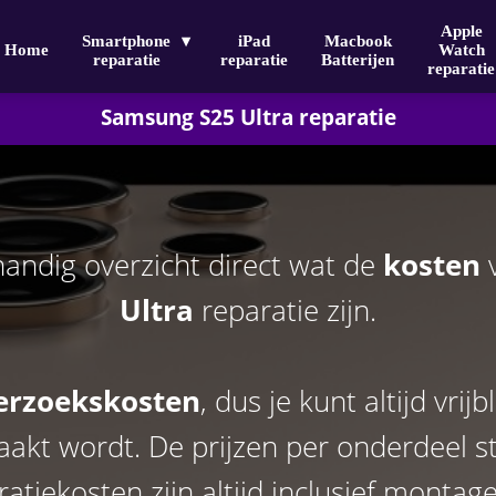
Apple
Smartphone
iPad
Macbook
Home
Watch
reparatie
reparatie
Batterijen
reparatie
Samsung S25 Ultra
reparatie
handig overzicht direct wat de
kosten
v
Ultra
reparatie zijn.
erzoekskosten
, dus je kunt altijd vrij
akt wordt. De prijzen per onderdeel s
atiekosten zijn altijd inclusief montag