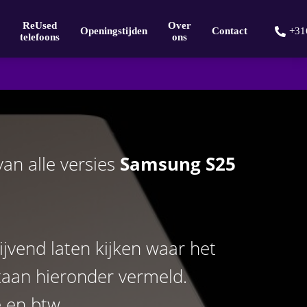
ReUsed
Over
Openingstijden
Contact
+31
telefoons
ons
an alle versies
Samsung S25
blijvend laten kijken waar het
taan hieronder vermeld.
e en btw.