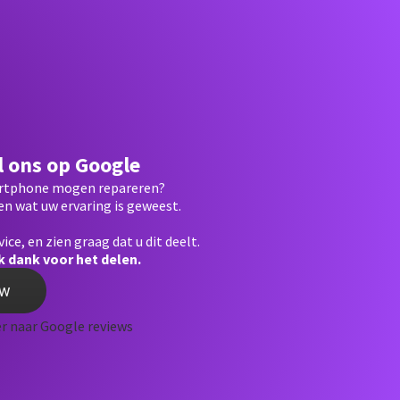
 ons op Google
rtphone mogen repareren?
n wat uw ervaring is geweest.
vice, en zien graag dat u dit deelt.
jk dank voor het delen.
ew
r naar Google reviews