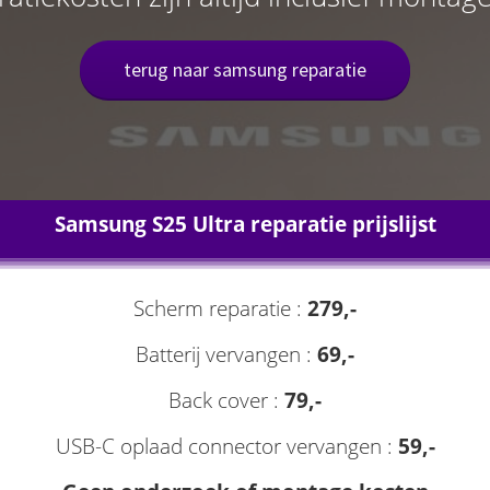
terug naar samsung reparatie
Samsung S25 Ultra reparatie prijslijst
Scherm reparatie :
279,-
Batterij vervangen :
69,-
Back cover :
79,-
USB-C oplaad connector vervangen :
59,-