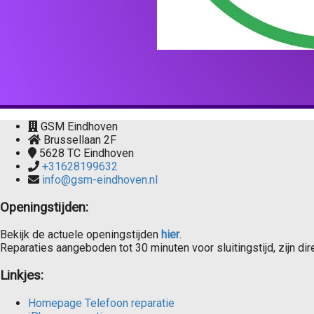
GSM Eindhoven
Brussellaan 2F
5628 TC
Eindhoven
+31628199632
info@gsm-eindhoven.nl
Openingstijden:
Bekijk de actuele openingstijden
hier
.
Reparaties aangeboden tot 30 minuten voor sluitingstijd, zijn dire
Linkjes:
Homepage Telefoon reparatie