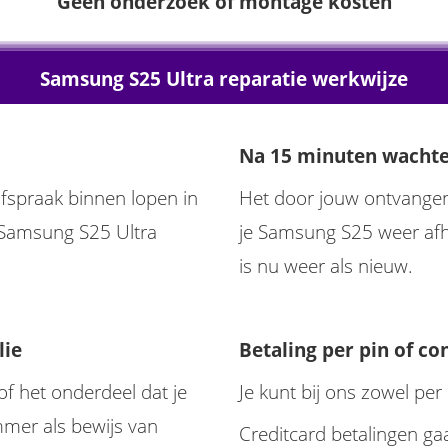
Geen onderzoek of montage kosten
Samsung S25 Ultra reparatie werkwijze
Na 15 minuten wacht
afspraak binnen lopen in
Het door jouw ontvange
 Samsung S25 Ultra
je Samsung S25 weer afh
is nu weer als nieuw.
lie
Betaling per pin of co
of het onderdeel dat je
Je kunt bij ons zowel per
mmer als bewijs van
Creditcard betalingen gaa