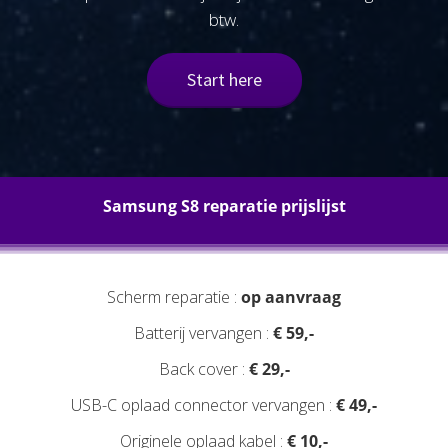
btw.
Start here
Samsung S8 reparatie prijslijst
Scherm reparatie :
op aanvraag
Batterij vervangen :
€ 59,-
Back cover :
€ 29,-
USB-C oplaad connector vervangen :
€ 49,-
Originele oplaad kabel :
€ 10,-