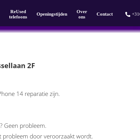
ReUsed
Over
Openingstijden
Contact
+31
telefoons
ons
sellaan 2F
Phone 14 reparatie zijn.
bt? Geen probleem.
 het probleem door veroorzaakt wordt.