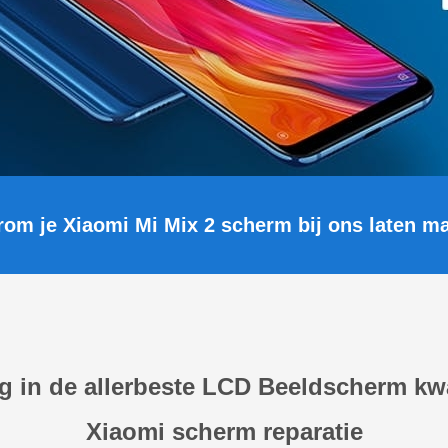
om je Xiaomi Mi Mix 2 scherm bij ons laten m
 in de allerbeste LCD Beeldscherm kwal
Xiaomi scherm reparatie