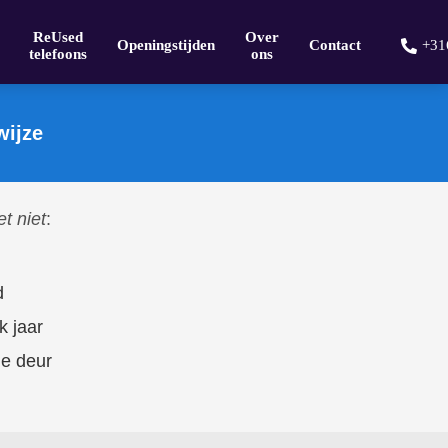
ReUsed
Over
Openingstijden
Contact
+31
telefoons
ons
wijze
t niet
:
d
k jaar
de deur