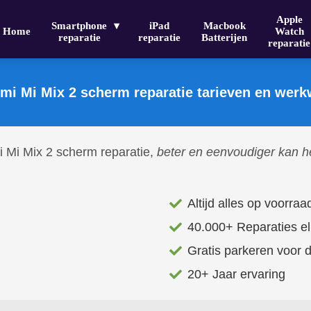
Apple
Smartphone
iPad
Macbook
Home
Watch
reparatie
reparatie
Batterijen
reparatie
mi Mi Mix 2 scherm reparatie tarieven en werk
 Mi Mix 2 scherm reparatie,
beter en eenvoudiger kan he
Altijd alles op voorraa
40.000+ Reparaties el
Gratis parkeren voor 
20+ Jaar ervaring