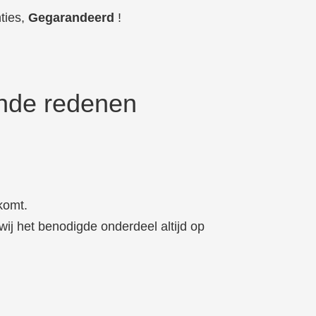
ties,
Gegarandeerd
!
nde redenen
komt.
wij het benodigde onderdeel altijd op